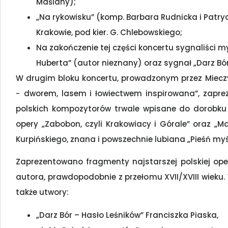
Maślany);
„Na rykowisku” (komp. Barbara Rudnicka i Patryc
Krakowie, pod kier. G. Chlebowskiego;
Na zakończenie tej części koncertu sygnaliści m
Huberta” (autor nieznany) oraz sygnał „Darz Bór
W drugim bloku koncertu, prowadzonym przez Mieczy
− dworem, lasem i łowiectwem inspirowana”, zapr
polskich kompozytorów trwale wpisane do dorobku pol
opery „Zabobon, czyli Krakowiacy i Górale” oraz „Ma
Kurpińskiego, znana i powszechnie lubiana „Pieśń myś
Zaprezentowano fragmenty najstarszej polskiej op
autora, prawdopodobnie z przełomu XVII/XVIII wieku
także utwory:
„Darz Bór – Hasło Leśników” Franciszka Piaska,