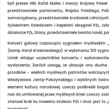
byli prezes NRŁ Rafał Malec i łowczy krajowy Paweł 
przedstawiciele parlamentu, Wojska Polskiego, Pol
samorządowcy, przedstawiciele środowisk rolniczych.
Sylwestrem Dziedzicem i kapelani okręgowi PZŁ, czło
działacze PZŁ, Diany, przedstawiciele świata nauki, pas
Koncert galowy rozpoczęto sygnałem myśliwskim „P
(komp. Karol Kroskowskiego) w wykonaniu 100 sygnali
Lisiak witając uczestników koncertu i wykonawców
wydarzenia. Zwrócił uwagę, że ukazuje ono ducha 
przodków − wielkich myśliwych patriotów walczącyc
Władysława Jantę-Połczyńskiego i wybitnych twórców
element kultury narodowej. Łowczy podkreślił boga
nas do umiłowanej przez myśliwych kniei. Łowczy zazn
stanowi krok ku nowemu stuleciu PZŁ i choć jest to 
łowiectwa”.