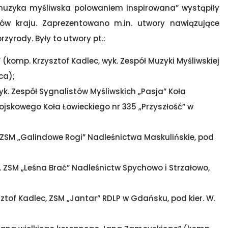
muzyka myśliwska polowaniem inspirowana” wystąpiły
nów kraju. Zaprezentowano m.in. utwory nawiązujące
rzyrody. Były to utwory pt.:
komp. Krzysztof Kadlec, wyk. Zespół Muzyki Myśliwskiej
ca);
yk. Zespół Sygnalistów Myśliwskich „Pasja” Koła
Wojskowego Koła Łowieckiego nr 335 „Przyszłość” w
. ZSM „Galindowe Rogi” Nadleśnictwa Maskulińskie, pod
. ZSM „Leśna Brać” Nadleśnictw Spychowo i Strzałowo,
tof Kadlec, ZSM „Jantar” RDLP w Gdańsku, pod kier. W.