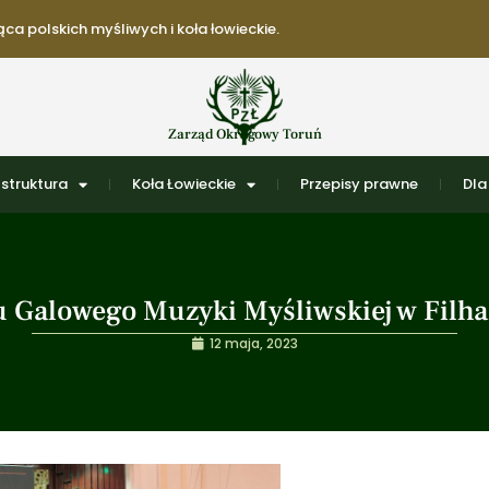
ca polskich myśliwych i koła łowieckie.
Zarząd Okręgowy Toruń
struktura
Koła Łowieckie
Przepisy prawne
Dla
tu Galowego Muzyki Myśliwskiej w Filh
12 maja, 2023