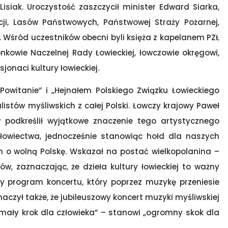
Lisiak. Uroczystość zaszczycił minister Edward Siarka,
icji, Lasów Państwowych, Państwowej Straży Pożarnej,
 Wśród uczestników obecni byli księża z kapelanem PZŁ
nkowie Naczelnej Rady Łowieckiej, łowczowie okręgowi,
jonaci kultury łowieckiej.
owitanie” i „Hejnałem Polskiego Związku Łowieckiego
stów myśliwskich z całej Polski. Łowczy krajowy Paweł
 podkreślił wyjątkowe znaczenie tego artystycznego
łowiectwa, jednocześnie stanowiąc hołd dla naszych
h o wolną Polskę. Wskazał na postać wielkopolanina –
, zaznaczając, że dzieła kultury łowieckiej to ważny
ty program koncertu, który poprzez muzykę przeniesie
aczył także, że jubileuszowy koncert muzyki myśliwskiej
„mały krok dla człowieka” – stanowi „ogromny skok dla