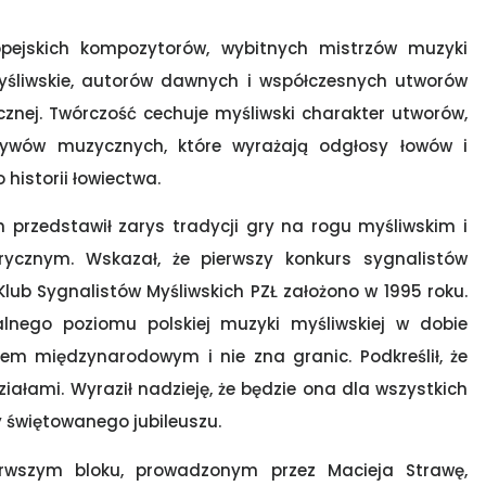
opejskich kompozytorów, wybitnych mistrzów muzyki
yśliwskie, autorów dawnych i współczesnych utworów
nej. Twórczość cechuje myśliwski charakter utworów,
wów muzycznych, które wyrażają odgłosy łowów i
 historii łowiectwa.
h przedstawił zarys tradycji gry na rogu myśliwskim i
torycznym. Wskazał, że pierwszy konkurs sygnalistów
lub Sygnalistów Myśliwskich PZŁ założono w 1995 roku.
alnego poziomu polskiej muzyki myśliwskiej w dobie
kiem międzynarodowym i nie zna granic. Podkreślił, że
ałami. Wyraził nadzieję, że będzie ona dla wszystkich
 świętowanego jubileuszu.
erwszym bloku, prowadzonym przez Macieja Strawę,