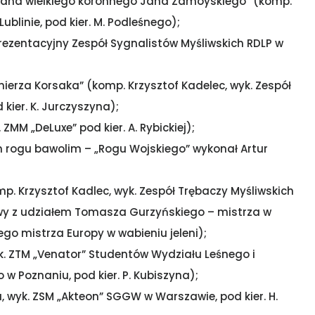
tmana wielkiego koronnego Jana Zamoyskiego” (komp.
ublinie, pod kier. M. Podleśnego);
rezentacyjny Zespół Sygnalistów Myśliwskich RDLP w
mierza Korsaka” (komp. Krzysztof Kadelec, wyk. Zespół
kier. K. Jurczyszyna);
ZMM „DeLuxe” pod kier. A. Rybickiej);
m rogu bawolim – „Rogu Wojskiego” wykonał Artur
mp. Krzysztof Kadlec, wyk. Zespół Trębaczy Myśliwskich
trawy z udziałem Tomasza Gurzyńskiego – mistrza w
go mistrza Europy w wabieniu jeleni);
k. ZTM „Venator” Studentów Wydziału Leśnego i
w Poznaniu, pod kier. P. Kubiszyna);
 wyk. ZSM „Akteon” SGGW w Warszawie, pod kier. H.