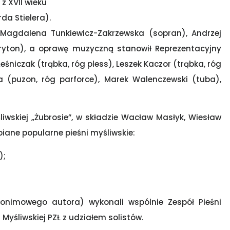
z XVII wieku
da Stielera).
 Magdalena Tunkiewicz-Zakrzewska (sopran), Andrzej
aryton), a oprawę muzyczną stanowił Reprezentacyjny
Leśniczak (trąbka, róg pless), Leszek Kaczor (trąbka, róg
wa (puzon, róg parforce), Marek Walenczewski (tuba),
iwskiej „Żubrosie”, w składzie Wacław Masłyk, Wiesław
ubiane popularne pieśni myśliwskie:
);
nonimowego autora) wykonali wspólnie Zespół Pieśni
 Myśliwskiej PZŁ z udziałem solistów.