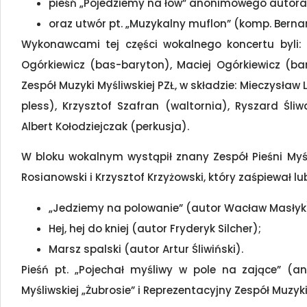
pieśń „Pojedziemy na łów” anonimowego autora 
oraz utwór pt. „Muzykalny muflon” (komp. Bernar
Wykonawcami tej części wokalnego koncertu byli:
Ogórkiewicz (bas-baryton), Maciej Ogórkiewicz (b
Zespół Muzyki Myśliwskiej PZŁ, w składzie: Mieczysław 
pless), Krzysztof Szafran (waltornia), Ryszard Śli
Albert Kołodziejczak (perkusja).
W bloku wokalnym wystąpił znany Zespół Pieśni Myśl
Rosianowski i Krzysztof Krzyżowski, który zaśpiewał l
„Jedziemy na polowanie” (autor Wacław Masłyk
Hej, hej do kniej (autor Fryderyk Silcher);
Marsz spalski (autor Artur Śliwiński).
Pieśń pt. „Pojechał myśliwy w pole na zające” (a
Myśliwskiej „Żubrosie” i Reprezentacyjny Zespół Muzyki