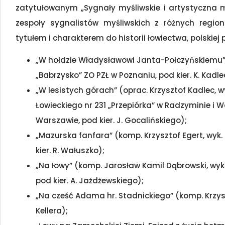
zatytułowanym „Sygnały myśliwskie i artystyczna 
zespoły sygnalistów myśliwskich z różnych regio
tytułem i charakterem do historii łowiectwa, polskiej p
„W hołdzie Władysławowi Janta-Połczyńskiemu” (
„Babrzysko” ZO PZŁ w Poznaniu, pod kier. K. Kadle
„W lesistych górach” (oprac. Krzysztof Kadlec, w
Łowieckiego nr 231 „Przepiórka” w Radzyminie i 
Warszawie, pod kier. J. Gocalińskiego);
„Mazurska fanfara” (komp. Krzysztof Egert, wyk
kier. R. Wałuszko);
„Na łowy” (komp. Jarosław Kamil Dąbrowski, wyk
pod kier. A. Jażdżewskiego);
„Na cześć Adama hr. Stadnickiego” (komp. Krzysz
Kellera);