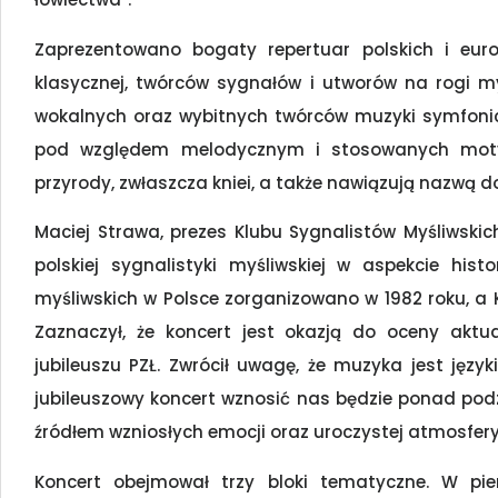
Zaprezentowano bogaty repertuar polskich i eur
klasycznej, twórców sygnałów i utworów na rogi m
wokalnych oraz wybitnych twórców muzyki symfonicz
pod względem melodycznym i stosowanych moty
przyrody, zwłaszcza kniei, a także nawiązują nazwą do
Maciej Strawa, prezes Klubu Sygnalistów Myśliwskic
polskiej sygnalistyki myśliwskiej w aspekcie his
myśliwskich w Polsce zorganizowano w 1982 roku, a K
Zaznaczył, że koncert jest okazją do oceny aktu
jubileuszu PZŁ. Zwrócił uwagę, że muzyka jest języ
jubileuszowy koncert wznosić nas będzie ponad podzi
źródłem wzniosłych emocji oraz uroczystej atmosfery
Koncert obejmował trzy bloki tematyczne. W pi