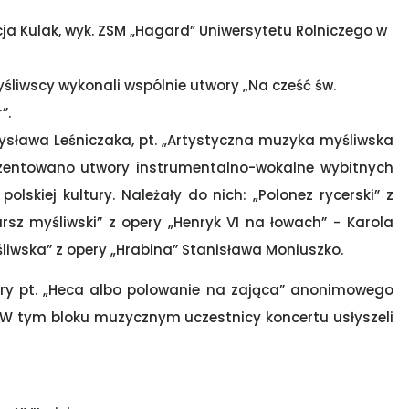
ja Kulak, wyk. ZSM „Hagard” Uniwersytetu Rolniczego w
yśliwscy wykonali wspólnie utwory „Na cześć św.
”.
sława Leśniczaka, pt. „Artystyczna muzyka myśliwska
ezentowano utwory instrumentalno-wokalne wybitnych
skiej kultury. Należały do nich: „Polonez rycerski” z
rsz myśliwski” z opery „Henryk VI na łowach” − Karola
liwska” z opery „Hrabina” Stanisława Moniuszko.
ery pt. „Heca albo polowanie na zająca” anonimowego
. W tym bloku muzycznym uczestnicy koncertu usłyszeli