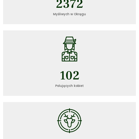
2372
Myśliwych w Okręgu
102
Polujących kobiet