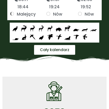
18:44
19:24
19:52
Malejący
Nów
Nów
Cały kalendarz