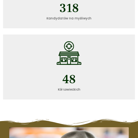
318
Kandydatów na myśliwych
48
Kół Łowieckich