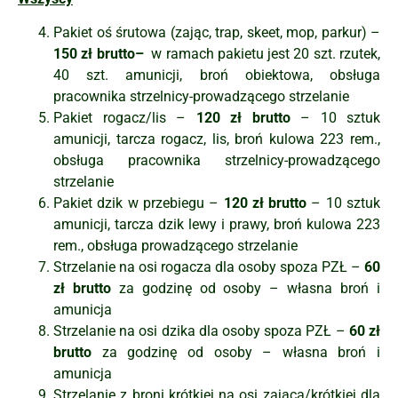
Pakiet oś śrutowa (zając, trap, skeet, mop, parkur) –
150 zł brutto–
w ramach pakietu jest 20 szt. rzutek,
40 szt. amunicji, broń obiektowa, obsługa
pracownika strzelnicy-prowadzącego strzelanie
Pakiet rogacz/lis –
120 zł brutto
– 10 sztuk
amunicji, tarcza rogacz, lis, broń kulowa 223 rem.,
obsługa pracownika strzelnicy-prowadzącego
strzelanie
Pakiet dzik w przebiegu –
120 zł brutto
– 10 sztuk
amunicji, tarcza dzik lewy i prawy, broń kulowa 223
rem., obsługa prowadzącego strzelanie
Strzelanie na osi rogacza dla osoby spoza PZŁ –
60
zł brutto
za godzinę od osoby – własna broń i
amunicja
Strzelanie na osi dzika dla osoby spoza PZŁ –
60 zł
brutto
za godzinę od osoby – własna broń i
amunicja
Strzelanie z broni krótkiej na osi zająca/krótkiej dla