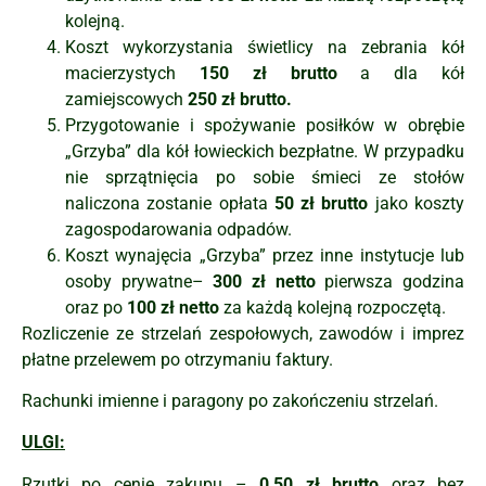
kolejną.
Koszt wykorzystania świetlicy na zebrania kół
macierzystych
150 zł brutto
a dla kół
zamiejscowych
250 zł brutto.
Przygotowanie i spożywanie posiłków w obrębie
„Grzyba” dla kół łowieckich bezpłatne. W przypadku
nie sprzątnięcia po sobie śmieci ze stołów
naliczona zostanie opłata
50 zł brutto
jako koszty
zagospodarowania odpadów.
Koszt wynajęcia „Grzyba” przez inne instytucje lub
osoby prywatne–
300 zł netto
pierwsza godzina
oraz po
100 zł netto
za każdą kolejną rozpoczętą.
Rozliczenie ze strzelań zespołowych, zawodów i imprez
płatne przelewem po otrzymaniu faktury.
Rachunki imienne i paragony po zakończeniu strzelań.
ULGI:
Rzutki po cenie zakupu –
0,50 zł brutto
oraz bez