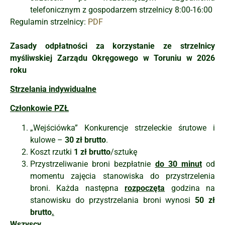
telefonicznym
z gospodarzem strzelnicy 8:00-16:00
Regulamin strzelnicy:
PDF
Zasady odpłatności
za korzystanie ze strzelnicy
myśliwskiej
Zarządu Okręgowego w Toruniu
w 2026
roku
Strzelania indywidualne
Członkowie PZŁ
„Wejściówka” Konkurencje strzeleckie śrutowe i
kulowe –
30 zł brutto
.
Koszt rzutki
1 zł brutto
/sztukę
Przystrzeliwanie broni bezpłatnie
do 30 minut
od
momentu zajęcia stanowiska do przystrzelenia
broni. Każda następna
rozpoczęta
godzina na
stanowisku do przystrzelania broni wynosi
50 zł
brutto
.
Wszyscy