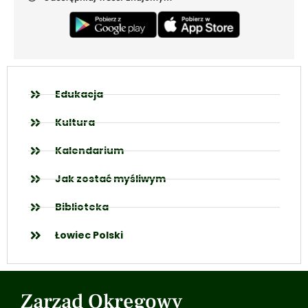
Edukacja
Kultura
Kalendarium
Jak zostać myśliwym
Biblioteka
Łowiec Polski
Zarząd Okręgowy