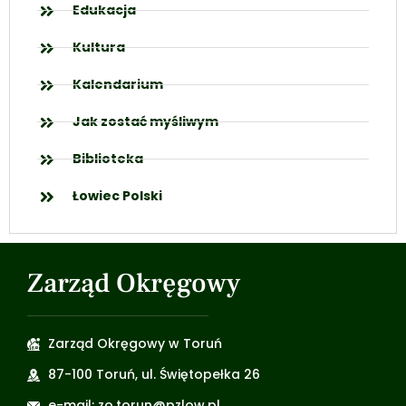
Edukacja
Kultura
Kalendarium
Jak zostać myśliwym
Biblioteka
Łowiec Polski
Zarząd Okręgowy
Zarząd Okręgowy w Toruń
87-100 Toruń, ul. Świętopełka 26
e-mail: zo.torun@pzlow.pl